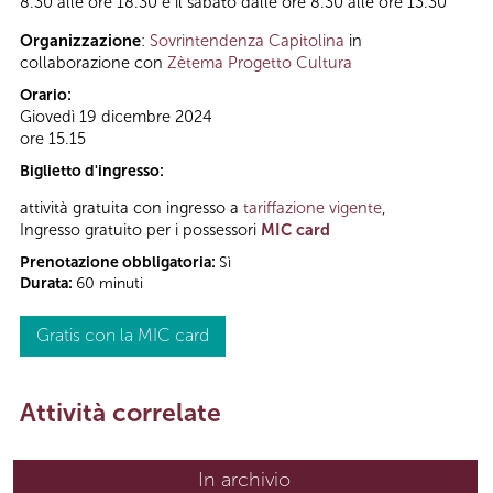
8.30 alle ore 18.30 e il sabato dalle ore 8.30 alle ore 13.30
Organizzazione
:
Sovrintendenza Capitolina
in
collaborazione con
Zètema Progetto Cultura
Orario:
Giovedì 19 dicembre 2024
ore 15.15
Biglietto d'ingresso:
attività gratuita con ingresso a
tariffazione vigente
,
Ingresso gratuito per i possessori
MIC card
Prenotazione obbligatoria:
Sì
Durata:
60 minuti
Gratis con la MIC card
Attività correlate
In archivio