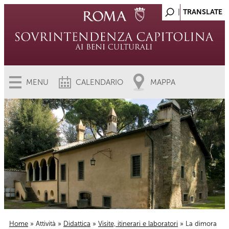
MENU
CALENDARIO
MAPPA
Home
»
Attività
»
Didattica
»
Visite, itinerari e laboratori
» La dimora