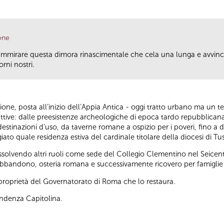
one
ammirare questa dimora rinascimentale che cela una lunga e avvincen
rni nostri.
rione, posta all’inizio dell’Appia Antica - oggi tratto urbano ma un 
truttive: dalle preesistenze archeologiche di epoca tardo repubblica
estinazioni d’uso, da taverne romane a ospizio per i poveri, fino a div
iato quale residenza estiva del cardinale titolare della diocesi di Tu
solvendo altri ruoli come sede del Collegio Clementino nel Seicen
di abbandono, osteria romana e successivamente ricovero per famiglie 
a proprietà del Governatorato di Roma che lo restaura.
endenza Capitolina.