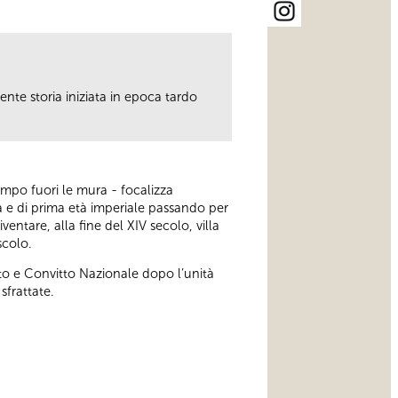
te storia iniziata in epoca tardo
tempo fuori le mura - focalizza
na e di prima età imperiale passando per
entare, alla fine del XIV secolo, villa
scolo.
to e Convitto Nazionale dopo l’unità
sfrattate.