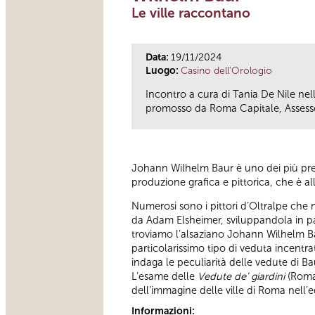
Le ville raccontano
Data:
19/11/2024
Luogo:
Casino dell'Orologio
Incontro a cura di Tania De Nile nel
promosso da Roma Capitale, Assessor
Johann Wilhelm Baur è uno dei più prec
produzione grafica e pittorica, che è a
Numerosi sono i pittori d’Oltralpe che n
da Adam Elsheimer, sviluppandola in par
troviamo l’alsaziano Johann Wilhelm Ba
particolarissimo tipo di veduta incentrat
indaga le peculiarità delle vedute di Baur
L’esame delle
Vedute de’ giardini
(Roma 
dell’immagine delle ville di Roma nell’e
Informazioni: