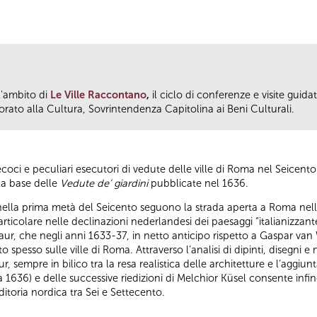
l'ambito di
Le Ville Raccontano
,
il ciclo di conferenze e visite guida
ato alla Cultura, Sovrintendenza Capitolina ai Beni Culturali.
oci e peculiari esecutori di vedute delle ville di Roma nel Seicent
lla base delle
Vedute de’ giardini
pubblicate nel 1636.
ella prima metà del Seicento seguono la strada aperta a Roma nella p
ticolare nelle declinazioni nederlandesi dei paesaggi “italianizzan
ur, che negli anni 1633-37, in netto anticipo rispetto a Gaspar van
o spesso sulle ville di Roma. Attraverso l’analisi di dipinti, disegni 
, sempre in bilico tra la resa realistica delle architetture e l’aggiunt
1636) e delle successive riedizioni di Melchior Küsel consente infine
ditoria nordica tra Sei e Settecento.