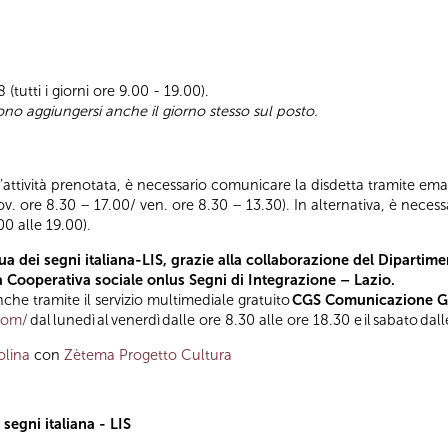
(tutti i giorni ore 9.00 - 19.00).
ono aggiungersi anche il giorno stesso sul posto.
ll’attività prenotata, è necessario comunicare la disdetta tramite emai
iov. ore 8.30 – 17.00/ ven. ore 8.30 – 13.30). In alternativa, è nece
00 alle 19.00).
a dei segni italiana-LIS, grazie alla collaborazione del Dipartimen
la Cooperativa sociale onlus Segni di Integrazione – Lazio.
he tramite il servizio multimediale gratuito
CGS Comunicazione Glo
.com/
dal lunedì al venerdì dalle ore 8.30 alle ore 18.30 e il sabato dal
olina
con
Zètema Progetto Cultura
segni italiana - LIS