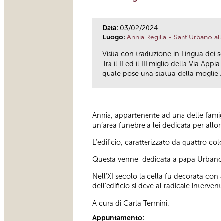
Data:
03/02/2024
Luogo:
Annia Regilla - Sant'Urbano all
Visita con traduzione in Lingua dei se
Tra il II ed il III miglio della Via A
quale pose una statua della moglie A
Annia, appartenente ad una delle famigl
un’area funebre a lei dedicata per allon
L’edificio, caratterizzato da quattro c
Questa venne dedicata a papa Urbano e
Nell’XI secolo la cella fu decorata con 
dell’edificio si deve al radicale interve
A cura di Carla Termini.
Appuntamento: