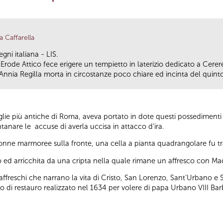
a Caffarella
gni italiana - LIS.
ppia Erode Attico fece erigere un tempietto in laterizio dedicato a Cerer
nnia Regilla morta in circostanze poco chiare ed incinta del quinto 
ie più antiche di Roma, aveva portato in dote questi possedimenti s
tanare le accuse di averla uccisa in attacco d’ira.
olonne marmoree sulla fronte, una cella a pianta quadrangolare fu tr
d arricchita da una cripta nella quale rimane un affresco con M
affreschi che narrano la vita di Cristo, San Lorenzo, Sant’Urbano e S
nto di restauro realizzato nel 1634 per volere di papa Urbano VIII Bar