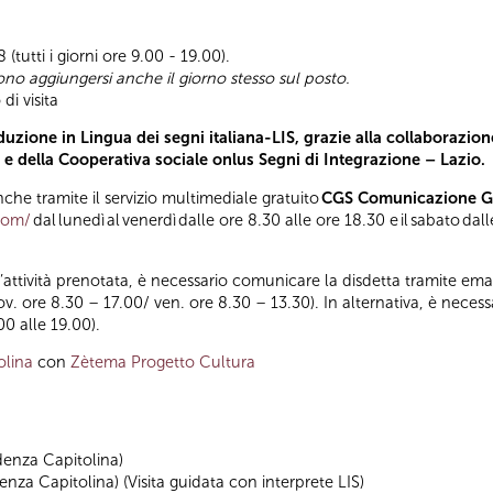
(tutti i giorni ore 9.00 - 19.00).
ono aggiungersi anche il giorno stesso sul posto.
di visita
uzione in Lingua dei segni italiana-LIS, grazie alla collaborazion
) e della Cooperativa sociale onlus Segni di Integrazione – Lazio.
he tramite il servizio multimediale gratuito
CGS Comunicazione Glo
.com/
dal lunedì al venerdì dalle ore 8.30 alle ore 18.30 e il sabato da
ll’attività prenotata, è necessario comunicare la disdetta tramite emai
iov. ore 8.30 – 17.00/ ven. ore 8.30 – 13.30). In alternativa, è nece
00 alle 19.00).
olina
con
Zètema Progetto Cultura
denza Capitolina)
nza Capitolina) (Visita guidata con interprete LIS)