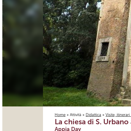
Home
»
Attività
»
Didattica
»
Visite, itinerar
La chiesa di S. Urbano 
Tu sei qui
Appia Day