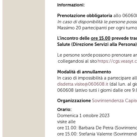
Informazioni:
Prenotazione obbligatoria
allo 060608 
In caso di disponibilità le persone poss
Massimo 20 partecipanti per ogni turno 
L’incontro delle
ore 15.00
prevede trad
Salute (Direzione Servizi alla Persona
Le persone sorde possono prenotare anc
collegandosi al sito
https://cgs.veasyt
Modalità di annullamento
In caso di impossibilità a partecipare a
disdetta.visite@060608.it
(dal lun. al g
060608 (attivo tutti i giorni dalle ore 9.
Organizzazione
Sovrintendenza Capit
Orario:
Domenica 1 ottobre 2023
visite alle
ore 11.00: Barbara De Petra (Sovrinten
ore 15.00: Stefania Valente (Sovrintende