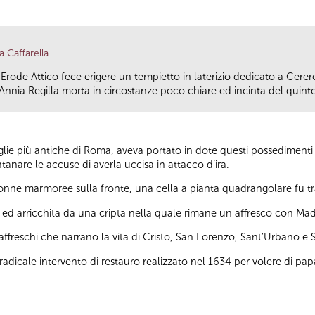
a Caffarella
ppia Erode Attico fece erigere un tempietto in laterizio dedicato a Cerer
nnia Regilla morta in circostanze poco chiare ed incinta del quinto 
ie più antiche di Roma, aveva portato in dote questi possedimenti s
tanare le accuse di averla uccisa in attacco d’ira.
olonne marmoree sulla fronte, una cella a pianta quadrangolare fu tr
d arricchita da una cripta nella quale rimane un affresco con Ma
affreschi che narrano la vita di Cristo, San Lorenzo, Sant’Urbano e 
l radicale intervento di restauro realizzato nel 1634 per volere di pa