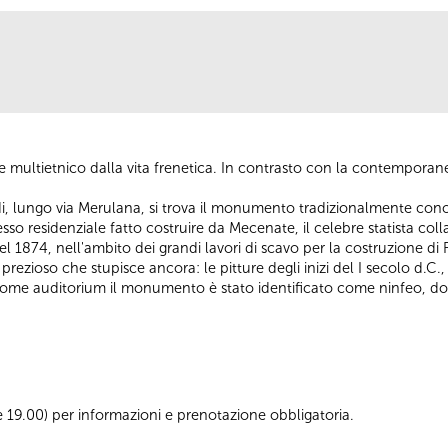
 multietnico dalla vita frenetica. In contrasto con la contemporanei
di, lungo via Merulana, si trova il monumento tradizionalmente co
sso residenziale fatto costruire da Mecenate, il celebre statista col
 nel 1874, nell'ambito dei grandi lavori di scavo per la costruzione d
ezioso che stupisce ancora: le pitture degli inizi del I secolo d.C.,
come auditorium il monumento è stato identificato come ninfeo, dota
lle 19.00) per informazioni e prenotazione obbligatoria.