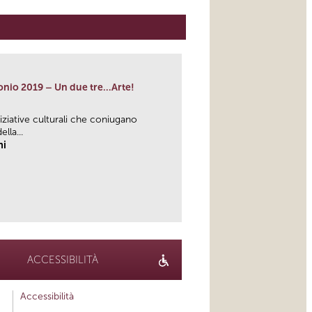
onio 2019 – Un due tre…Arte!
iziative culturali che coniugano
lla...
hi
link
ACCESSIBILITÀ
Accessibilità