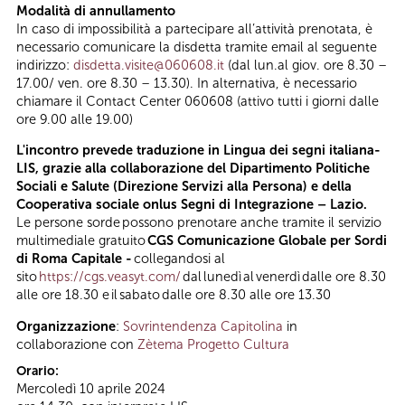
Modalità di annullamento
In caso di impossibilità a partecipare all’attività prenotata, è
necessario comunicare la disdetta tramite email al seguente
indirizzo:
disdetta.visite@060608.it
(dal lun.al giov. ore 8.30 –
17.00/ ven. ore 8.30 – 13.30). In alternativa, è necessario
chiamare il Contact Center 060608 (attivo tutti i giorni dalle
ore 9.00 alle 19.00)
L'incontro prevede traduzione in Lingua dei segni italiana-
LIS, grazie alla collaborazione del Dipartimento Politiche
Sociali e Salute (Direzione Servizi alla Persona) e della
Cooperativa sociale onlus Segni di Integrazione – Lazio.
Le persone sorde possono prenotare anche tramite il servizio
multimediale gratuito
CGS Comunicazione Globale per Sordi
di Roma Capitale -
collegandosi al
sito
https://cgs.veasyt.com/
dal lunedì al venerdì dalle ore 8.30
alle ore 18.30 e il sabato dalle ore 8.30 alle ore 13.30
Organizzazione
:
Sovrintendenza Capitolina
in
collaborazione con
Zètema Progetto Cultura
Orario:
Mercoledì 10 aprile 2024