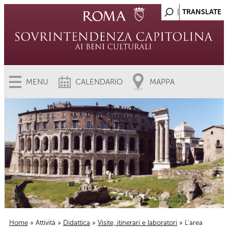
MENU
CALENDARIO
MAPPA
Home
»
Attività
»
Didattica
»
Visite, itinerari e laboratori
» L’area