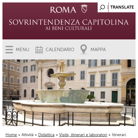
MENU
CALENDARIO
MAPPA
Home
»
Attività
»
Didattica
»
Visite, itinerari e laboratori
» Itinerari.