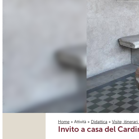
Home
»
Attività
»
Didattica
»
Visite, itinerar
Invito a casa del Cardi
Tu sei qui