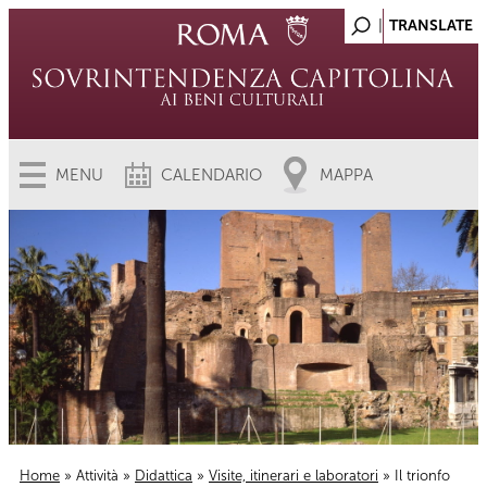
MENU
CALENDARIO
MAPPA
Home
»
Attività
»
Didattica
»
Visite, itinerari e laboratori
» Il trionfo