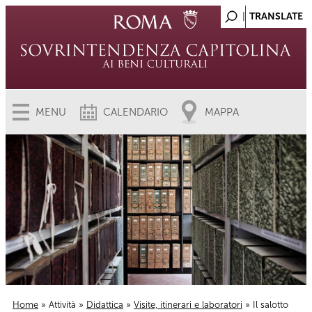
MENU
CALENDARIO
MAPPA
Home
»
Attività
»
Didattica
»
Visite, itinerari e laboratori
» Il salotto