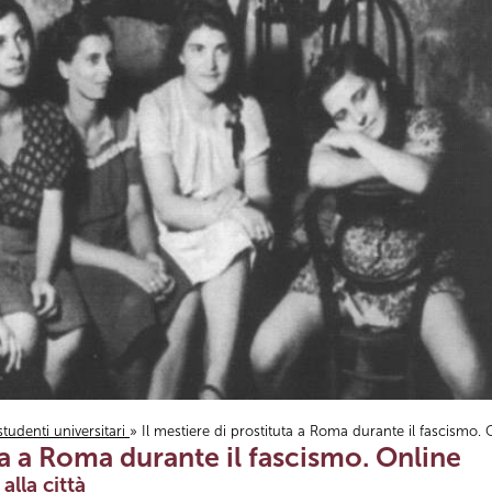
studenti universitari
» Il mestiere di prostituta a Roma durante il fascismo. 
uta a Roma durante il fascismo. Online
lla città