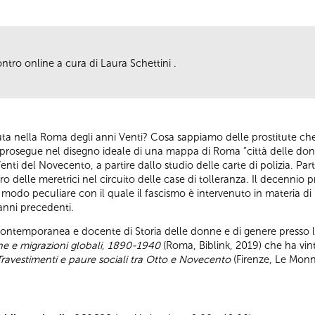
ontro online a cura di Laura Schettini .
uta nella Roma degli anni Venti? Cosa sappiamo delle prostitute che
 prosegue nel disegno ideale di una mappa di Roma “città delle do
nti del Novecento, a partire dallo studio delle carte di polizia. Par
oro delle meretrici nel circuito delle case di tolleranza. Il decenni
 modo peculiare con il quale il fascismo è intervenuto in materia di
 anni precedenti.
a contemporanea e docente di Storia delle donne e di genere presso l'
ione e migrazioni globali, 1890-1940
(Roma, Biblink, 2019) che ha vint
, Travestimenti e paure sociali tra Otto e Novecento
(Firenze, Le Monn