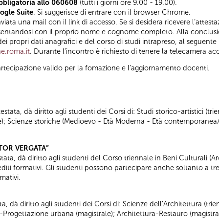
bbligatoria allo 060608
(tutti i giorni ore 9.00 - 19.00).
ogle Suite
. Si suggerisce di entrare con il browser Chrome.
ta una mail con il link di accesso. Se si desidera ricevere l’attestazi
esentandosi con il proprio nome e cognome completo. Alla conclus
ei propri dati anagrafici e del corso di studi intrapreso, al seguente 
e.roma.it
. Durante l’incontro è richiesto di tenere la telecamera ac
i partecipazione valido per la fomazione e l’aggiornamento docenti.
tata, dà diritto agli studenti dei Corsi di: Studi storico-artistici (trie
nale); Scienze storiche (Medioevo - Età Moderna - Età contemporanea
“TOR VERGATA”
ata, dà diritto agli studenti del Corso triennale in Beni Culturali (Arc
diti formativi. Gli studenti possono partecipare anche soltanto a tre
mativi.
ta, dà diritto agli studenti dei Corsi di: Scienze dell’Architettura (tr
a-Progettazione urbana (magistrale); Architettura-Restauro (magistra