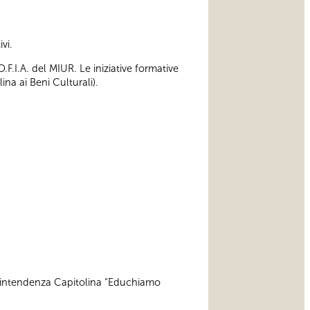
vi.
F.I.A. del MIUR. Le iniziative formative
na ai Beni Culturali).
ovrintendenza Capitolina “Educhiamo