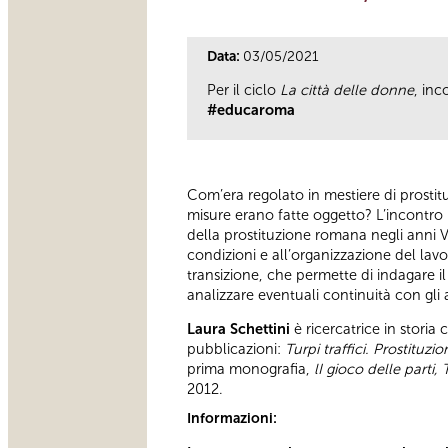
Data:
03/05/2021
Per il ciclo
La città delle donne
, inc
#educaroma
Com’era regolato in mestiere di prostit
misure erano fatte oggetto? L’incontro
della prostituzione romana negli anni Ve
condizioni e all’organizzazione del lav
transizione, che permette di indagare il
analizzare eventuali continuità con gli
Laura Schettini
è ricercatrice in stori
pubblicazioni:
Turpi traffici. Prostituz
prima monografia,
lI gioco delle parti
2012.
Informazioni: