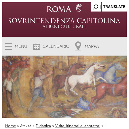
MENU
CALENDARIO
MAPPA
Home
»
Attività
»
Didattica
»
Visite, itinerari e laboratori
» Il