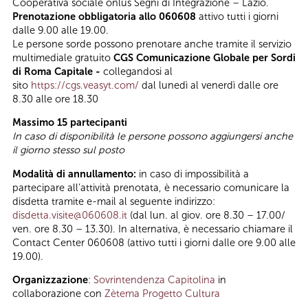
Cooperativa sociale onlus Segni di Integrazione – Lazio.
Prenotazione obbligatoria allo 060608
attivo tutti i giorni
dalle 9.00 alle 19.00.
Le persone sorde possono prenotare anche tramite il servizio
multimediale gratuito
CGS Comunicazione Globale per Sordi
di Roma Capitale -
collegandosi al
sito
https://cgs.veasyt.com/
dal lunedì al venerdì dalle ore
8.30 alle ore 18.30
Massimo 15 partecipanti
In caso di disponibilità le persone possono aggiungersi anche
il giorno stesso sul posto
Modalità di annullamento:
in caso di impossibilità a
partecipare all’attività prenotata, è necessario comunicare la
disdetta tramite e-mail al seguente indirizzo:
disdetta.visite@060608.it
(dal lun. al giov. ore 8.30 – 17.00/
ven. ore 8.30 – 13.30). In alternativa, è necessario chiamare il
Contact Center 060608 (attivo tutti i giorni dalle ore 9.00 alle
19.00).
Organizzazione
:
Sovrintendenza Capitolina
in
collaborazione con
Zètema Progetto Cultura