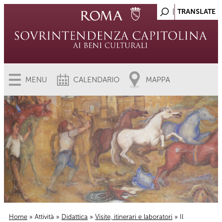
MENU
CALENDARIO
MAPPA
Home
»
Attività
»
Didattica
»
Visite, itinerari e laboratori
» Il