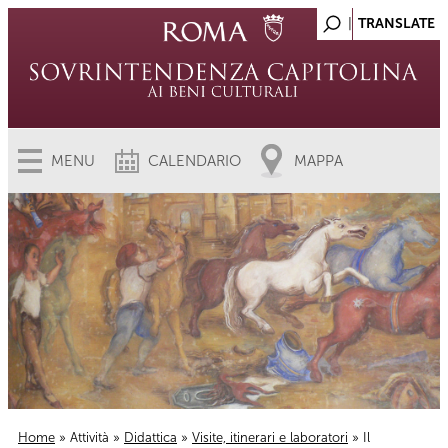
MENU
CALENDARIO
MAPPA
Home
»
Attività
»
Didattica
»
Visite, itinerari e laboratori
» Il