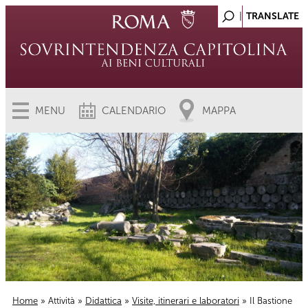
MENU
CALENDARIO
MAPPA
Home
»
Attività
»
Didattica
»
Visite, itinerari e laboratori
» Il Bastione