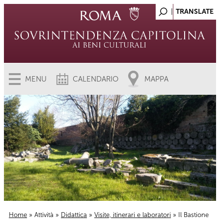
MENU
CALENDARIO
MAPPA
Home
»
Attività
»
Didattica
»
Visite, itinerari e laboratori
» Il Bastione