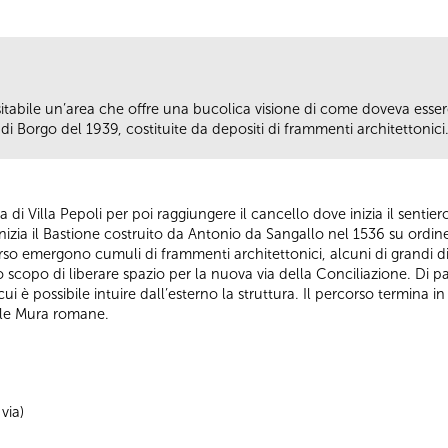
isitabile un’area che offre una bucolica visione di come doveva ess
di Borgo del 1939, costituite da depositi di frammenti architettonici
 via di Villa Pepoli per poi raggiungere il cancello dove inizia il senti
izia il Bastione costruito da Antonio da Sangallo nel 1536 su ordin
so emergono cumuli di frammenti architettonici, alcuni di grandi di
o scopo di liberare spazio per la nuova via della Conciliazione. Di p
cui è possibile intuire dall’esterno la struttura. Il percorso termina 
elle Mura romane.
via)