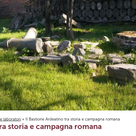
i e laboratori
» Il Bastione Ardeatino tra storia e campagna romana
 tra storia e campagna romana