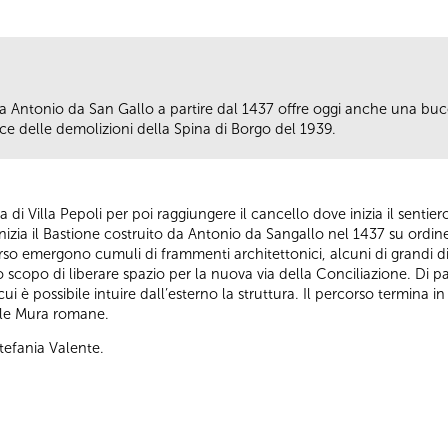
e da Antonio da San Gallo a partire dal 1437 offre oggi anche una bu
ce delle demolizioni della Spina di Borgo del 1939.
 via di Villa Pepoli per poi raggiungere il cancello dove inizia il senti
izia il Bastione costruito da Antonio da Sangallo nel 1437 su ordin
so emergono cumuli di frammenti architettonici, alcuni di grandi di
o scopo di liberare spazio per la nuova via della Conciliazione. Di p
cui è possibile intuire dall’esterno la struttura. Il percorso termina 
elle Mura romane.
tefania Valente.