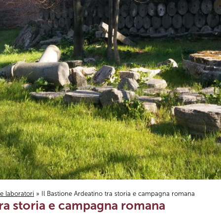
i e laboratori
» Il Bastione Ardeatino tra storia e campagna romana
 tra storia e campagna romana