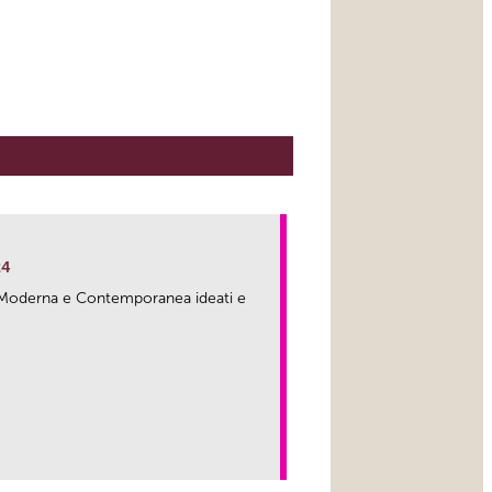
24
ma Moderna e Contemporanea ideati e
link