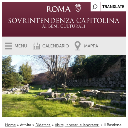
MENU
CALENDARIO
MAPPA
Home
»
Attività
»
Didattica
»
Visite, itinerari e laboratori
» Il Bastione