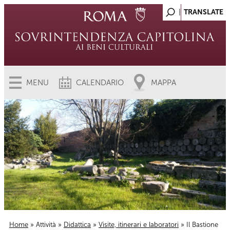
MENU
CALENDARIO
MAPPA
Home
»
Attività
»
Didattica
»
Visite, itinerari e laboratori
» Il Bastione