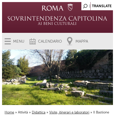
MENU
CALENDARIO
MAPPA
Home
»
Attività
»
Didattica
»
Visite, itinerari e laboratori
» Il Bastione