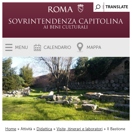
MENU
CALENDARIO
MAPPA
Home
»
Attività
»
Didattica
»
Visite, itinerari e laboratori
» Il Bastione