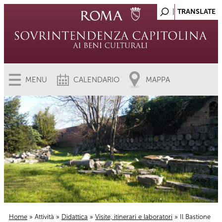
MENU
CALENDARIO
MAPPA
Home
»
Attività
»
Didattica
»
Visite, itinerari e laboratori
» Il Bastione