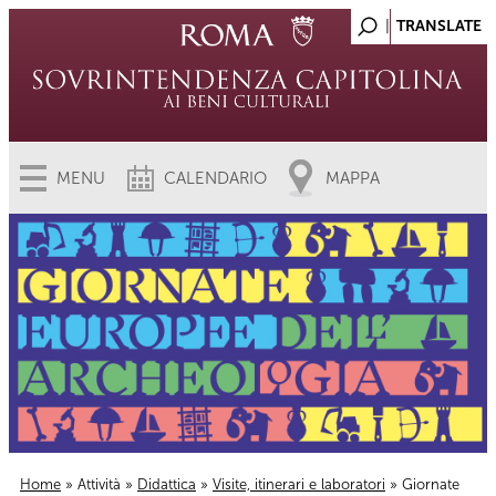
MENU
CALENDARIO
MAPPA
Home
»
Attività
»
Didattica
»
Visite, itinerari e laboratori
» Giornate