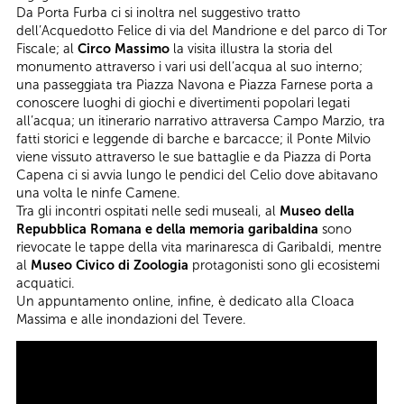
Da Porta Furba ci si inoltra nel suggestivo tratto
dell’Acquedotto Felice di via del Mandrione e del parco di Tor
Fiscale; al
Circo Massimo
la visita illustra la storia del
monumento attraverso i vari usi dell’acqua al suo interno;
una passeggiata tra Piazza Navona e Piazza Farnese porta a
conoscere luoghi di giochi e divertimenti popolari legati
all’acqua; un itinerario narrativo attraversa Campo Marzio, tra
fatti storici e leggende di barche e barcacce; il Ponte Milvio
viene vissuto attraverso le sue battaglie e da Piazza di Porta
Capena ci si avvia lungo le pendici del Celio dove abitavano
una volta le ninfe Camene.
Tra gli incontri ospitati nelle sedi museali, al
Museo della
Repubblica Romana e della memoria garibaldina
sono
rievocate le tappe della vita marinaresca di Garibaldi, mentre
al
Museo Civico di Zoologia
protagonisti sono gli ecosistemi
acquatici.
Un appuntamento online, infine, è dedicato alla Cloaca
Massima e alle inondazioni del Tevere.