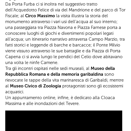
Da Porta Furba ci si inoltra nel suggestivo tratto
dell’Acquedotto Felice di via del Mandrione e del parco di Tor
Fiscale; al
Circo Massimo
la visita illustra la storia del
monumento attraverso i vari usi dell’acqua al suo interno;
una passeggiata tra Piazza Navona e Piazza Farnese porta a
conoscere luoghi di giochi e divertimenti popolari legati
all’acqua; un itinerario narrativo attraversa Campo Marzio, tra
fatti storici e leggende di barche e barcacce; il Ponte Milvio
viene vissuto attraverso le sue battaglie e da Piazza di Porta
Capena ci si avvia lungo le pendici del Celio dove abitavano
una volta le ninfe Camene.
Tra gli incontri ospitati nelle sedi museali, al
Museo della
Repubblica Romana e della memoria garibaldina
sono
rievocate le tappe della vita marinaresca di Garibaldi, mentre
al
Museo Civico di Zoologia
protagonisti sono gli ecosistemi
acquatici.
Un appuntamento online, infine, è dedicato alla Cloaca
Massima e alle inondazioni del Tevere.