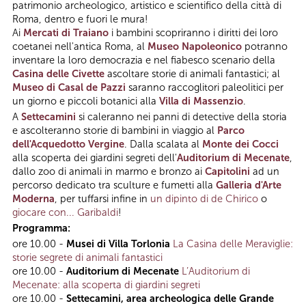
patrimonio archeologico, artistico e scientifico della città di
Roma, dentro e fuori le mura!
Ai
Mercati di Traiano
i bambini scopriranno i diritti dei loro
coetanei nell'antica Roma, al
Museo Napoleonico
potranno
inventare la loro democrazia e nel fiabesco scenario della
Casina delle Civette
ascoltare storie di animali fantastici; al
Museo di Casal de Pazzi
saranno raccoglitori paleolitici per
un giorno e piccoli botanici alla
Villa di Massenzio
.
A
Settecamini
si caleranno nei panni di detective della storia
e ascolteranno storie di bambini in viaggio al
Parco
dell'Acquedotto Vergine
. Dalla scalata al
Monte dei Cocci
alla scoperta dei giardini segreti dell'
Auditorium di Mecenate
,
dallo zoo di animali in marmo e bronzo ai
Capitolini
ad un
percorso dedicato tra sculture e fumetti alla
Galleria d'Arte
Moderna
, per tuffarsi infine in
un dipinto di de Chirico
o
giocare con... Garibaldi
!
Programma:
ore 10.00 -
Musei di Villa Torlonia
La Casina delle Meraviglie:
storie segrete di animali fantastici
ore 10.00 -
Auditorium di Mecenate
L’Auditorium di
Mecenate: alla scoperta di giardini segreti
ore 10.00 -
Settecamini, area archeologica delle Grande