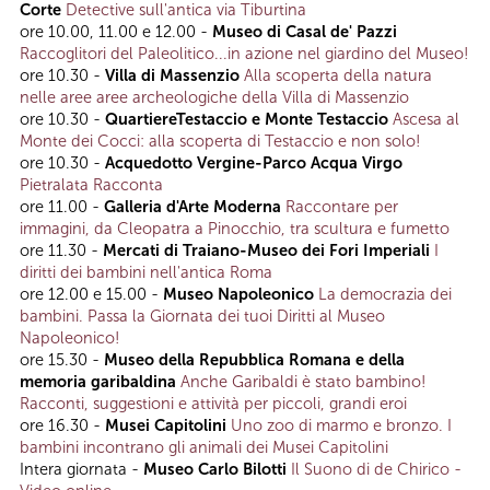
Corte
Detective sull'antica via Tiburtina
ore 10.00, 11.00 e 12.00 -
Museo di Casal de' Pazzi
Raccoglitori del Paleolitico...in azione nel giardino del Museo!
ore 10.30 -
Villa di Massenzio
Alla scoperta della natura
nelle aree aree archeologiche della Villa di Massenzio
ore 10.30 -
QuartiereTestaccio e Monte Testaccio
Ascesa al
Monte dei Cocci: alla scoperta di Testaccio e non solo!
ore 10.30 -
Acquedotto Vergine-Parco Acqua Virgo
Pietralata Racconta
ore 11.00 -
Galleria d'Arte Moderna
Raccontare per
immagini, da Cleopatra a Pinocchio, tra scultura e fumetto
ore 11.30 -
Mercati di Traiano-Museo dei Fori Imperiali
I
diritti dei bambini nell'antica Roma
ore 12.00 e 15.00 -
Museo Napoleonico
La democrazia dei
bambini. Passa la Giornata dei tuoi Diritti al Museo
Napoleonico!
ore 15.30 -
Museo della Repubblica Romana e della
memoria garibaldina
Anche Garibaldi è stato bambino!
Racconti, suggestioni e attività per piccoli, grandi eroi
ore 16.30 -
Musei Capitolini
Uno zoo di marmo e bronzo. I
bambini incontrano gli animali dei Musei Capitolini
Intera giornata -
Museo Carlo Bilotti
Il Suono di de Chirico -