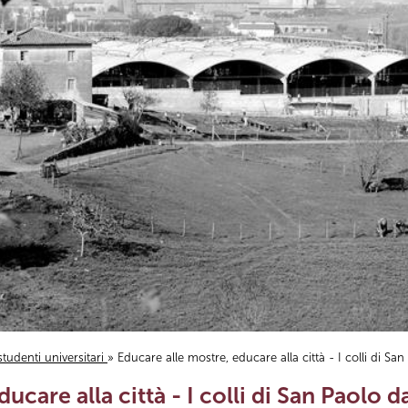
studenti universitari
» Educare alle mostre, educare alla città - I colli di San
care alla città - I colli di San Paolo da