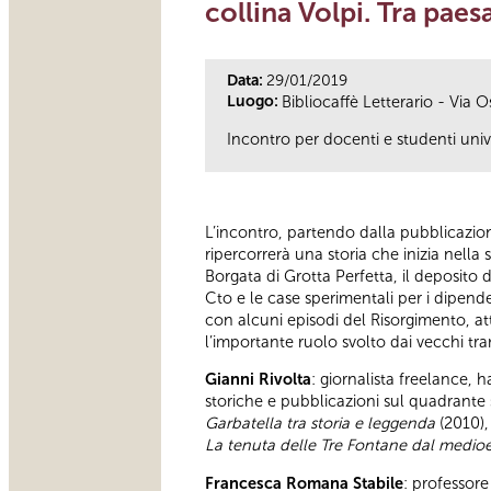
collina Volpi. Tra paes
Data:
29/01/2019
Luogo:
Bibliocaffè Letterario - Via O
Incontro per docenti e studenti univ
L’incontro, partendo dalla pubblicazi
ripercorrerà una storia che inizia nell
Borgata di Grotta Perfetta, il deposito 
Cto e le case sperimentali per i dipend
con alcuni episodi del Risorgimento, attr
l’importante ruolo svolto dai vecchi t
Gianni Rivolta
: giornalista freelance, 
storiche e pubblicazioni sul quadrante 
Garbatella tra storia e leggenda
(2010)
La tenuta delle Tre Fontane dal medioev
Francesca Romana Stabile
: professore