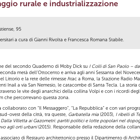
aggio rurale e industrializzazione
stiense, 95
ersitari a cura di Gianni Rivolta e Francesca Romana Stabile.
one del secondo Quaderno di Moby Dick su
I Colli di San Paolo – da
a seconda metà dell’Ottocento e arriva agli anni Sessanta del Novece
del Littorio e la rete delle rimesse Atac a Roma, la Stazione Radio Ma
enti Inail a via San Nemesio, le catacombe di Santa Tecla. La storia
averso le vite degli anarchici della collina Volpi e con i ricordi degl
ram che percorrevano questa zona.
ha collaborato con “Il Messaggero”, “La Repubblica” e con vari progr
sud-ovest della città, tra queste,
Garbatella mia
(2003),
I ribelli di
,
Dalla Villetta ai Gazometri: partiti politici e lotte popolari nel dop
o agli orti urbani
(2015). Responsabile della redazione della collan
 associato di Restauro architettonico presso il Dipartimento di Archite