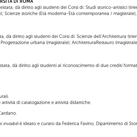
ERSITÀ DI ROMA
tata, dà diritto agli studenti dei Corsi di: Studi storico-artistici (trie
ale); Scienze storiche (Età moderna-Età contemporanea / magistrale),
ta, dà diritto agli studenti dei Corsi di: Scienze dell’Architettura (tr
-Progettazione urbana (magistrale); ArchitetturaRestauro (magistrale
tata, dà diritto agli studenti al riconoscimento di due crediti formati
rali.
ttività di catalogazione e attività didattiche.
 Cardano.
 invisibili
è ideato e curato da Federica Favino, Dipartimento di Stor