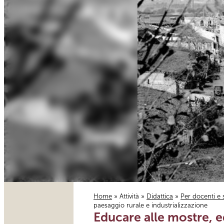
Home
»
Attività
»
Didattica
»
Per docenti e 
paesaggio rurale e industrializzazione
Tu sei qui
Educare alle mostre, edu