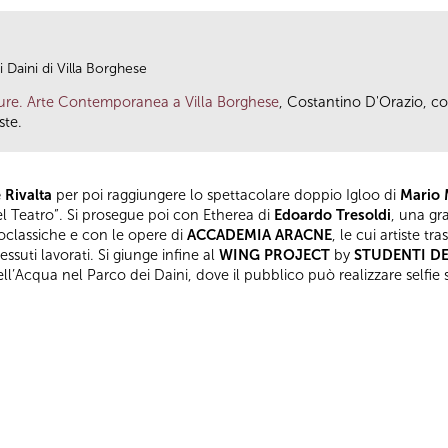
 Daini di Villa Borghese
ure. Arte Contemporanea a Villa Borghese
, Costantino D'Orazio, con
ste.
 Rivalta
per poi raggiungere lo spettacolare doppio Igloo di
Mario 
del Teatro”. Si prosegue poi con Etherea di
Edoardo Tresoldi
, una gr
eoclassiche e con le opere di
ACCADEMIA ARACNE
, le cui artiste tr
essuti lavorati. Si giunge infine al
WING PROJECT
by
STUDENTI DE
ll’Acqua nel Parco dei Daini, dove il pubblico può realizzare selfie s