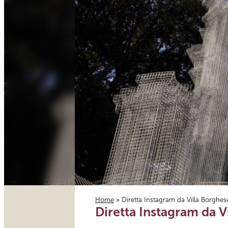
Home
» Diretta Instagram da Villa Borghese
Diretta Instagram da V
Tu sei qui