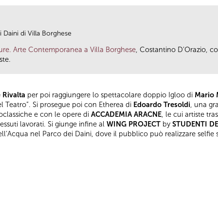
 Daini di Villa Borghese
ure. Arte Contemporanea a Villa Borghese
, Costantino D'Orazio, con
ste.
 Rivalta
per poi raggiungere lo spettacolare doppio Igloo di
Mario 
del Teatro”. Si prosegue poi con Etherea di
Edoardo Tresoldi
, una gr
eoclassiche e con le opere di
ACCADEMIA ARACNE
, le cui artiste tr
essuti lavorati. Si giunge infine al
WING PROJECT
by
STUDENTI DE
ll’Acqua nel Parco dei Daini, dove il pubblico può realizzare selfie s