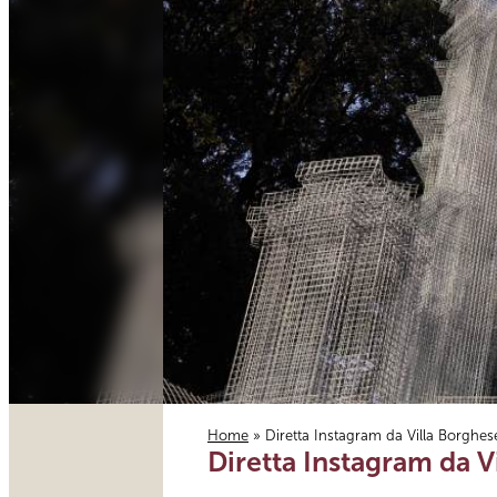
Home
» Diretta Instagram da Villa Borghese
Diretta Instagram da V
Tu sei qui