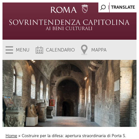
MENU
CALENDARIO
MAPPA
Home
» Costruire per la difesa: apertura straordinaria di Porta S.