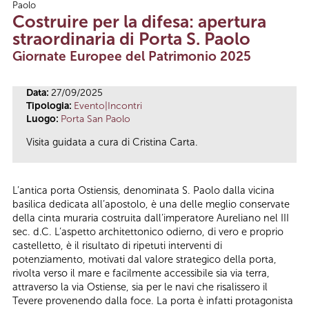
Paolo
Tu sei qui
Costruire per la difesa: apertura
straordinaria di Porta S. Paolo
Giornate Europee del Patrimonio 2025
Data:
27/09/2025
Tipologia:
Evento|Incontri
Luogo:
Porta San Paolo
Visita guidata a cura di Cristina Carta.
L’antica porta Ostiensis, denominata S. Paolo dalla vicina
basilica dedicata all’apostolo, è una delle meglio conservate
della cinta muraria costruita dall’imperatore Aureliano nel III
sec. d.C. L’aspetto architettonico odierno, di vero e proprio
castelletto, è il risultato di ripetuti interventi di
potenziamento, motivati dal valore strategico della porta,
rivolta verso il mare e facilmente accessibile sia via terra,
attraverso la via Ostiense, sia per le navi che risalissero il
Tevere provenendo dalla foce. La porta è infatti protagonista