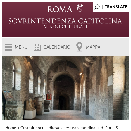
MENU
CALENDARIO
MAPPA
Home
» Costruire per la difesa: apertura straordinaria di Porta S.