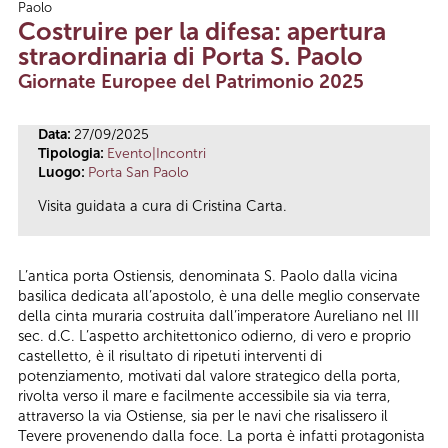
Paolo
Tu sei qui
Costruire per la difesa: apertura
straordinaria di Porta S. Paolo
Giornate Europee del Patrimonio 2025
Data:
27/09/2025
Tipologia:
Evento|Incontri
Luogo:
Porta San Paolo
Visita guidata a cura di Cristina Carta.
L’antica porta Ostiensis, denominata S. Paolo dalla vicina
basilica dedicata all’apostolo, è una delle meglio conservate
della cinta muraria costruita dall’imperatore Aureliano nel III
sec. d.C. L’aspetto architettonico odierno, di vero e proprio
castelletto, è il risultato di ripetuti interventi di
potenziamento, motivati dal valore strategico della porta,
rivolta verso il mare e facilmente accessibile sia via terra,
attraverso la via Ostiense, sia per le navi che risalissero il
Tevere provenendo dalla foce. La porta è infatti protagonista