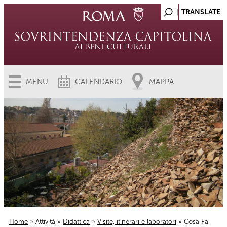
MENU
CALENDARIO
MAPPA
Home
»
Attività
»
Didattica
»
Visite, itinerari e laboratori
» Cosa Fai