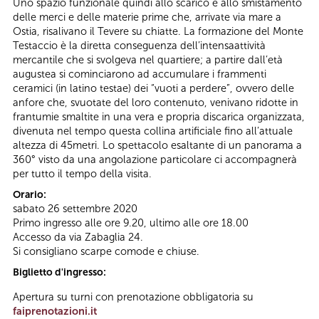
Uno spazio funzionale quindi allo scarico e allo smistamento
delle merci e delle materie prime che, arrivate via mare a
Ostia, risalivano il Tevere su chiatte. La formazione del Monte
Testaccio è la diretta conseguenza dell’intensaattività
mercantile che si svolgeva nel quartiere; a partire dall’età
augustea si cominciarono ad accumulare i frammenti
ceramici (in latino testae) dei “vuoti a perdere”, ovvero delle
anfore che, svuotate del loro contenuto, venivano ridotte in
frantumie smaltite in una vera e propria discarica organizzata,
divenuta nel tempo questa collina artificiale fino all’attuale
altezza di 45metri. Lo spettacolo esaltante di un panorama a
360° visto da una angolazione particolare ci accompagnerà
per tutto il tempo della visita.
Orario:
sabato 26 settembre 2020
Primo ingresso alle ore 9.20, ultimo alle ore 18.00
Accesso da via Zabaglia 24.
Si consigliano scarpe comode e chiuse.
Biglietto d'ingresso:
Apertura su turni con prenotazione obbligatoria su
faiprenotazioni.it