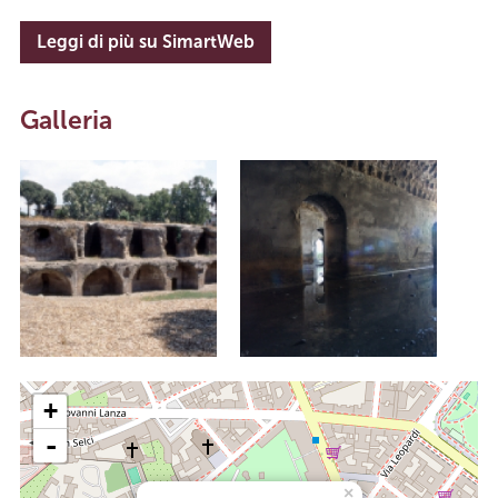
Leggi di più su SimartWeb
Galleria
+
-
×