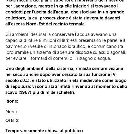
Nelle nicchie del piano superiore si aprivano dei finestroni
per l'aerazione, mentre in quelle inferiori si trovavano i
condotti per l'uscita dell'acqua, che sfociava in un grande
collettore, la cui prosecuzione è stata rinvenuta davanti
all’esedra Nord-Est del recinto termale
.
Gli ambienti destinati a conservare l’acqua avevano una
capacità di oltre 8 milioni di litri; essi presentano le pareti e il
pavimento rivestite di intonaco idraulico, e comunicano tra
loro tramite un sistema di aperture disposte su assi diagonali,
per evitare il formarsi di correnti o il ristagno d'acqua.
Uno degli ambienti della cisterna, rimasta sempre visibile
nei secoli anche dopo aver cessato la sua funzione (V
secolo d.C.), è stato utilizzato in età medievale come luogo
di sepoltura: vi sono stati infatti rinvenuti al momento dello
scavo (1967) più di mille scheletri.
Rione:
Monti
Orario:
Temporaneamente chiusa al pubblico