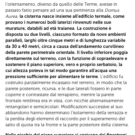
l'orientamento, diverso da quello delle Terme, avesse in
passato fatto pensare ad una sua pertinenza alla
Domus
Aurea
,
la cisterna nasce insieme all’edificio termale, come
provano i numerosi bolli laterizi rinvenuti nelle sue
murature, databili ad età traianea
.
La costruzione è
disposta su due livelli, ciascuno formato da nove ambienti
paralleli, larghi oltre cinque metri e di lunghezza variabile
da 30 a 40 metri, circa a causa dell’andamento curvilineo
della parete perimetrale orientale. Il livello inferiore poggia
direttamente sul terreno, con la funzione di sopraelevare e
sostenere il piano superiore, vero e proprio serbatoio, la
cui altezza poteva in tal modo garantire all’acqua una
pressione sufficiente per alimentare le terme
. L'edificio fu
costruito parzialmente incassato nel terreno, in modo che la
parete posteriore, ricurva, e le due laterali fossero in parte
coperte e contrastate dal terrapieno, mentre la parete
frontale rettilinea era in vista, con nicchie alternativamente
rettangolari e semicircolari. Modificazioni successive al suo
abbandono hanno determinato l’isolamento della terrazza e
la perdita degli elementi di raccordo per il superamento del
salto di quota tra la fronte e la parte posteriore della cisterna.