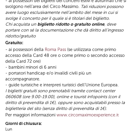
- ai possessori dei biglietti dei concerti estivi e autunnali che si
svolgono nell'area del Circo Massimo.
Tali riduzioni possono
avere luogo esclusivamente nell'ambito del mese in cui si
svolge il concerto per il quale si è titolari del biglietto
.
Chi acquista un
biglietto ridotto o gratuito online
, deve
portare con sé la documentazione che dà diritto all’ingresso
ridotto/gratuito
Gratuito:
- ai possessori della
Roma Pass
(se utilizzata come primo
accesso della Card 48 ore o come primo o secondo accesso
della Card 72 ore)
- bambini minori di 6 anni
- portatori handicap e/o invalidi civili più un
accompagnatore.
- guide turistiche e interpreti turistici dell’Unione Europea.
I biglietti gratuiti sono prenotabili tramite contact center
060608 (ore 9.00-19.00), online e tourist infopoints (con il
diritto di prevendita di 1€), oppure sono acquistabili presso la
biglietteria del sito (senza diritto di prevendita di 1€).
Per maggiori informazioni
www.circomaximoexperience.it
Giorni di chiusura:
Lun