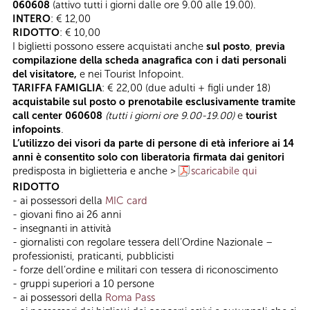
060608
(attivo tutti i giorni dalle ore 9.00 alle 19.00).
INTERO
: € 12,00
RIDOTTO
: € 10,00
I biglietti possono essere acquistati anche
sul posto
,
previa
compilazione della scheda anagrafica con i dati personali
del visitatore,
e nei Tourist Infopoint.
TARIFFA FAMIGLIA
: € 22,00 (due adulti + figli under 18)
acquistabile sul posto o prenotabile esclusivamente tramite
call center 060608
(tutti i giorni ore 9.00-19.00)
e
tourist
infopoints
.
L’utilizzo dei visori da parte di persone di età inferiore ai 14
anni è consentito solo con liberatoria firmata dai genitori
predisposta in biglietteria e anche >
scaricabile qui
RIDOTTO
- ai possessori della
MIC card
- giovani fino ai 26 anni
- insegnanti in attività
- giornalisti con regolare tessera dell’Ordine Nazionale –
professionisti, praticanti, pubblicisti
- forze dell’ordine e militari con tessera di riconoscimento
- gruppi superiori a 10 persone
- ai possessori della
Roma Pass