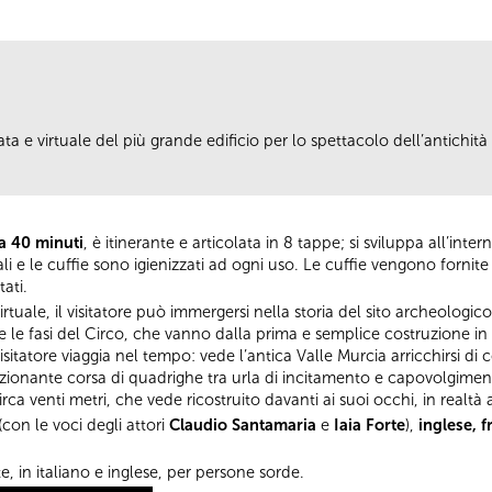
a e virtuale del più grande edificio per lo spettacolo dell’antichità e
ca 40 minuti
, è itinerante e articolata in 8 tappe; si sviluppa all’int
iali e le cuffie sono igienizzati ad ogni uso. Le cuffie vengono fornite 
ati.
rtuale, il visitatore può immergersi nella storia del sito archeologico.
e le fasi del Circo, che vanno dalla prima e semplice costruzione in l
sitatore viaggia nel tempo: vede l’antica Valle Murcia arricchirsi di c
onante corsa di quadrighe tra urla di incitamento e capovolgimenti d
rca venti metri, che vede ricostruito davanti ai suoi occhi, in realtà
(con le voci degli attori
Claudio Santamaria
e
Iaia Forte
),
inglese, 
te, in italiano e inglese, per persone sorde.