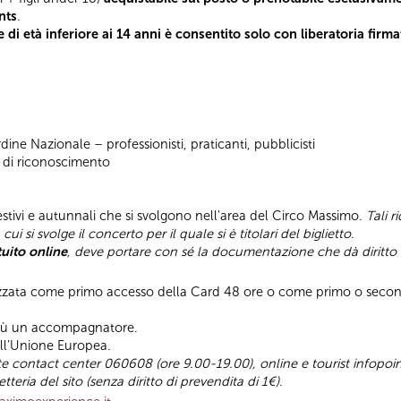
nts
.
e di età inferiore ai 14 anni è consentito solo con liberatoria firm
rdine Nazionale – professionisti, praticanti, pubblicisti
ra di riconoscimento
i estivi e autunnali che si svolgono nell'area del Circo Massimo.
Tali 
i si svolge il concerto per il quale si è titolari del biglietto
.
tuito online
, deve portare con sé la documentazione che dà diritto a
lizzata come primo accesso della Card 48 ore o come primo o secon
i più un accompagnatore.
dell’Unione Europea.
mite contact center 060608 (ore 9.00-19.00), online e tourist infopoints
tteria del sito (senza diritto di prevendita di 1€).