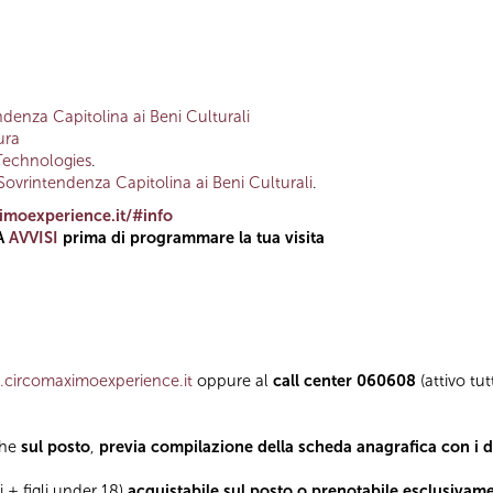
denza Capitolina ai Beni Culturali
ura
Technologies
.
Sovrintendenza Capitolina ai Beni Culturali
.
moexperience.it/#info
A
AVVISI
prima di programmare la tua visita
circomaximoexperience.it
oppure al
call center 060608
(attivo tut
che
sul posto
,
previa compilazione della scheda anagrafica con i dat
i + figli under 18)
acquistabile sul posto o prenotabile esclusivam