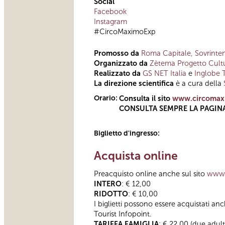
Social
Facebook
Instagram
#CircoMaximoExp
Promosso da
Roma Capitale, Sovrinten
Organizzato da
Zètema Progetto Cult
Realizzato da
GS NET Italia
e
Inglobe 
La
direzione scientifica
è a cura della
Orario:
Consulta il sito
www.circomaxi
CONSULTA SEMPRE LA PAGIN
Biglietto d'ingresso:
Acquista online
Preacquisto online anche sul sito
www.
INTERO
: € 12,00
RIDOTTO
: € 10,00
I biglietti possono essere acquistati an
Tourist Infopoint.
TARIFFA FAMIGLIA
: € 22,00 (due adult