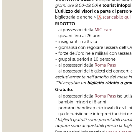
giorni ore 9.00-19.00)
e
tourist infopoi
L’utilizzo dei visori da parte di person
biglietteria e anche >
scaricabile qui
RIDOTTO
- ai possessori della
MIC card
- giovani fino ai 26 anni
- insegnanti in attività
- giornalisti con regolare tessera dell’O
- forze dell’ordine e militari con tesse
- gruppi superiori a 10 persone
- ai possessori della
Roma Pass
- ai possessori dei biglietti dei concert
esclusivamente nell'ambito del mese in cu
Chi acquista un
biglietto ridotto o gra
Gratuito:
- ai possessori della
Roma Pass
(se uti
- bambini minori di 6 anni
- portatori handicap e/o invalidi civil
- guide turistiche e interpreti turistici 
I biglietti gratuiti sono prenotabili tra
oppure sono acquistabili presso la biglie