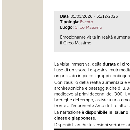
Data:
01/01/2026 - 31/12/2026
Tipologia:
Evento
Luogo:
Circo Massimo
Emozionante visita in realtà aumentat
il Circo Massimo.
La visita immersiva, della
durata di cir
l’uso di un visore.I dispositivi multimed
organizzato in piccoli gruppi contingent
Con l’ausilio della realtà aumentata e vi
architettoniche e paesaggistiche di tutt
medioevo ai primi decenni del ’900, il vi
botteghe del tempo, assiste a una emozi
fronte all’imponente Arco di Tito alto ci
La narrazione
è disponibile in italiano
cinese e giapponese
.
Disponibili anche le versioni sottotitola