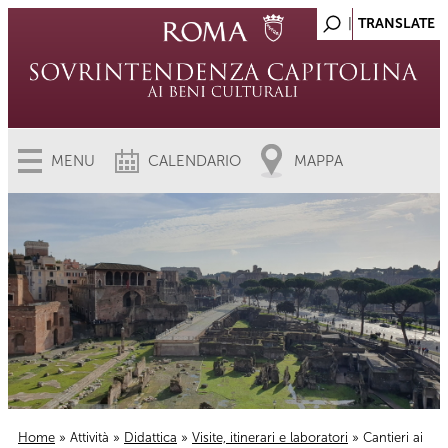
MENU
CALENDARIO
MAPPA
Home
»
Attività
»
Didattica
»
Visite, itinerari e laboratori
» Cantieri ai