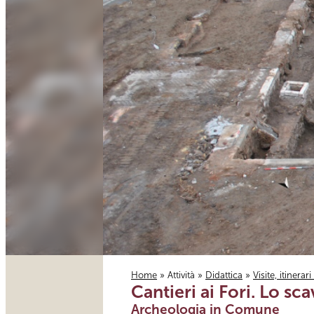
Home
»
Attività
»
Didattica
»
Visite, itinerar
Cantieri ai Fori. Lo s
Tu sei qui
Archeologia in Comune