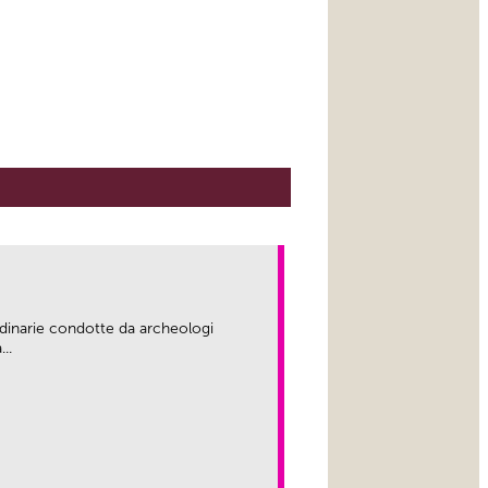
rdinarie condotte da archeologi
..
link