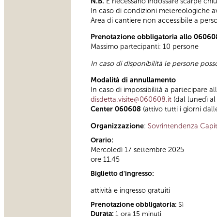
N.B.
È necessario indossare scarpe chius
In caso di condizioni metereologiche avve
Area di cantiere non accessibile a pers
Prenotazione obbligatoria allo 06060
Massimo partecipanti: 10 persone
In caso di disponibilità le persone pos
Modalità di annullamento
In caso di impossibilità a partecipare al
disdetta.visite@060608.it
(dal lunedì al
Center 060608
(attivo tutti i giorni dal
Organizzazione
:
Sovrintendenza Capit
Orario:
Mercoledì 17 settembre 2025
ore 11.45
Biglietto d'ingresso:
attività e ingresso gratuiti
Prenotazione obbligatoria:
Sì
Durata:
1 ora 15 minuti