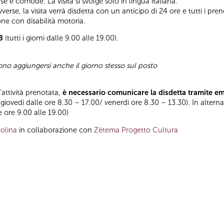
e e comode. La visita si svolge solo in lingua italiana.
rse, la visita verrà disdetta con un anticipo di 24 ore e tutti i preno
one con disabilità motoria.
8
(tutti i giorni dalle 9.00 alle 19.00).
sono aggiungersi anche il giorno stesso sul posto
l’attività prenotata,
è necessario comunicare la disdetta tramite e
 giovedì dalle ore 8.30 – 17.00/ venerdì ore 8.30 – 13.30). In altern
le ore 9.00 alle 19.00)
olina
in collaborazione con
Zètema Progetto Cultura