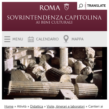
MENU
CALENDARIO
MAPPA
Home
»
Attività
»
Didattica
»
Visite, itinerari e laboratori
» Cantieri ai