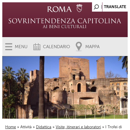
MENU
CALENDARIO
MAPPA
Home
»
Attività
»
Didattica
»
Visite, itinerari e laboratori
» I Trofei di