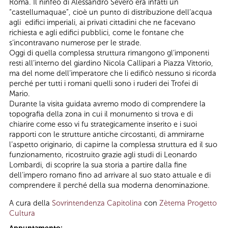
Roma. Il ninfeo di Alessandro Severo era infatti un
“castellumaquae”, cioè un punto di distribuzione dell’acqua
agli edifici imperiali, ai privati cittadini che ne facevano
richiesta e agli edifici pubblici, come le fontane che
s’incontravano numerose per le strade.
Oggi di quella complessa struttura rimangono gl’imponenti
resti all’interno del giardino Nicola Callipari a Piazza Vittorio,
ma del nome dell’imperatore che li edificò nessuno si ricorda
perché per tutti i romani quelli sono i ruderi dei Trofei di
Mario.
Durante la visita guidata avremo modo di comprendere la
topografia della zona in cui il monumento si trova e di
chiarire come esso vi fu strategicamente inserito e i suoi
rapporti con le strutture antiche circostanti, di ammirarne
l’aspetto originario, di capirne la complessa struttura ed il suo
funzionamento, ricostruito grazie agli studi di Leonardo
Lombardi, di scoprire la sua storia a partire dalla fine
dell’impero romano fino ad arrivare al suo stato attuale e di
comprendere il perché della sua moderna denominazione.
A cura della
Sovrintendenza Capitolina
con
Zètema Progetto
Cultura