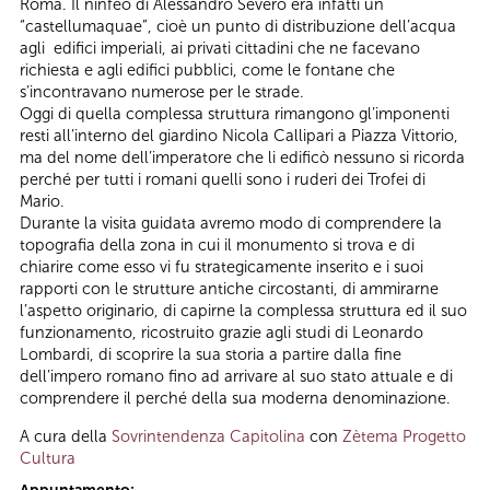
Roma. Il ninfeo di Alessandro Severo era infatti un
“castellumaquae”, cioè un punto di distribuzione dell’acqua
agli edifici imperiali, ai privati cittadini che ne facevano
richiesta e agli edifici pubblici, come le fontane che
s’incontravano numerose per le strade.
Oggi di quella complessa struttura rimangono gl’imponenti
resti all’interno del giardino Nicola Callipari a Piazza Vittorio,
ma del nome dell’imperatore che li edificò nessuno si ricorda
perché per tutti i romani quelli sono i ruderi dei Trofei di
Mario.
Durante la visita guidata avremo modo di comprendere la
topografia della zona in cui il monumento si trova e di
chiarire come esso vi fu strategicamente inserito e i suoi
rapporti con le strutture antiche circostanti, di ammirarne
l’aspetto originario, di capirne la complessa struttura ed il suo
funzionamento, ricostruito grazie agli studi di Leonardo
Lombardi, di scoprire la sua storia a partire dalla fine
dell’impero romano fino ad arrivare al suo stato attuale e di
comprendere il perché della sua moderna denominazione.
A cura della
Sovrintendenza Capitolina
con
Zètema Progetto
Cultura