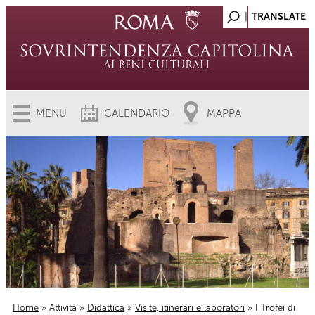
MENU
CALENDARIO
MAPPA
Home
»
Attività
»
Didattica
»
Visite, itinerari e laboratori
» I Trofei di