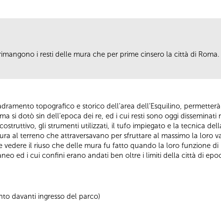
imangono i resti delle mura che per prime cinsero la città di Roma.
uadramento topografico e storico dell’area dell’Esquilino, permetterà
ma si dotò sin dell’epoca dei re, ed i cui resti sono oggi disseminati
ostruttivo, gli strumenti utilizzati, il tufo impiegato e la tecnica del
e mura al terreno che attraversavano per sfruttare al massimo la loro v
 vedere il riuso che delle mura fu fatto quando la loro funzione di
 ed i cui confini erano andati ben oltre i limiti della città di ep
to davanti ingresso del parco)