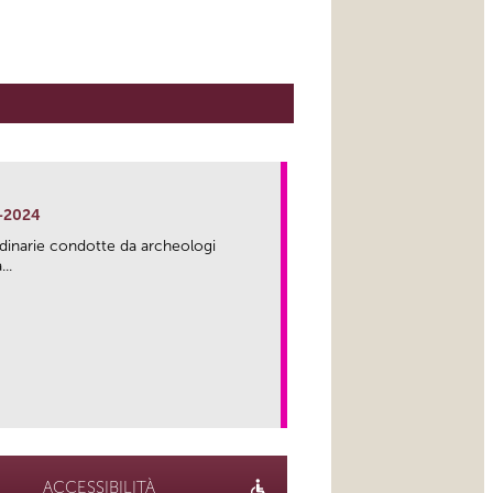
-2024
rdinarie condotte da archeologi
..
link
ACCESSIBILITÀ