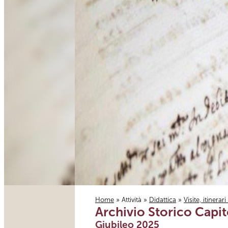
Home
»
Attività
»
Didattica
»
Visite, itinerar
Archivio Storico Capit
Tu sei qui
Giubileo 2025