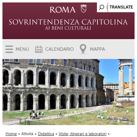
MENU
CALENDARIO
MAPPA
Home
»
Attività
»
Didattica
»
Visite, itinerari e laboratori
»