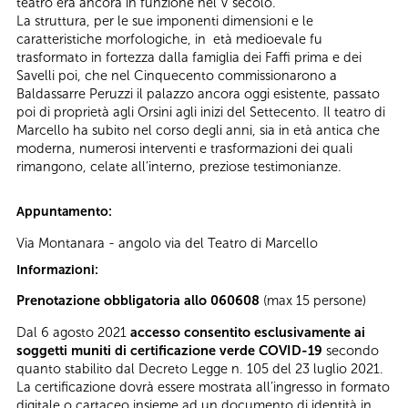
teatro era ancora in funzione nel V secolo.
La struttura, per le sue imponenti dimensioni e le
caratteristiche morfologiche, in età medioevale fu
trasformato in fortezza dalla famiglia dei Faffi prima e dei
Savelli poi, che nel Cinquecento commissionarono a
Baldassarre Peruzzi il palazzo ancora oggi esistente, passato
poi di proprietà agli Orsini agli inizi del Settecento. Il teatro di
Marcello ha subito nel corso degli anni, sia in età antica che
moderna, numerosi interventi e trasformazioni dei quali
rimangono, celate all’interno, preziose testimonianze.
Appuntamento:
Via Montanara - angolo via del Teatro di Marcello
Informazioni:
Prenotazione obbligatoria allo 060608
(max 15 persone)
Dal 6 agosto 2021
accesso consentito esclusivamente ai
soggetti muniti di certificazione verde COVID-19
secondo
quanto stabilito dal Decreto Legge n. 105 del 23 luglio 2021.
La certificazione dovrà essere mostrata all’ingresso in formato
digitale o cartaceo insieme ad un documento di identità in