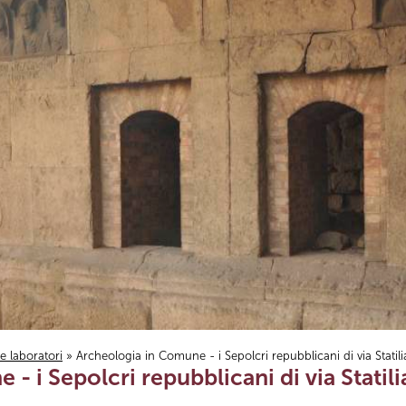
i e laboratori
» Archeologia in Comune - i Sepolcri repubblicani di via Statili
- i Sepolcri repubblicani di via Statili