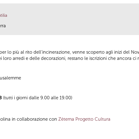
ilia
rra
er lo più al rito dell’incinerazione, venne scoperto agli inizi del N
i loro arredi e delle decorazioni, restano le iscrizioni che ancora ci ra
Gerusalemme
8
(tutti i giorni dalle 9.00 alle 19.00)
tolina in collaborazione con
Zètema Progetto Cultura