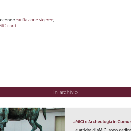
o secondo
tariffazione vigente
;
MIC card
In archivio
aMICi e Archeologia in Comu
Le attività di aMICi sono dedica