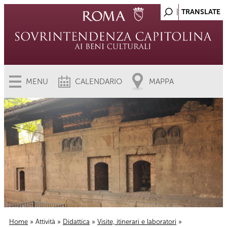
MENU
CALENDARIO
MAPPA
Home
»
Attività
»
Didattica
»
Visite, itinerari e laboratori
»