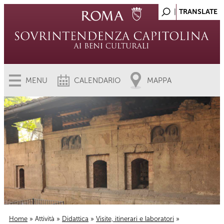
MENU
CALENDARIO
MAPPA
Home
»
Attività
»
Didattica
»
Visite, itinerari e laboratori
»