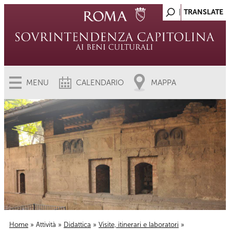
MENU
CALENDARIO
MAPPA
Home
»
Attività
»
Didattica
»
Visite, itinerari e laboratori
»