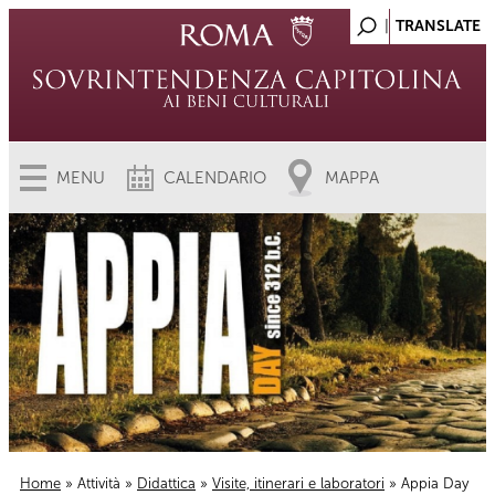
MENU
CALENDARIO
MAPPA
Home
»
Attività
»
Didattica
»
Visite, itinerari e laboratori
» Appia Day