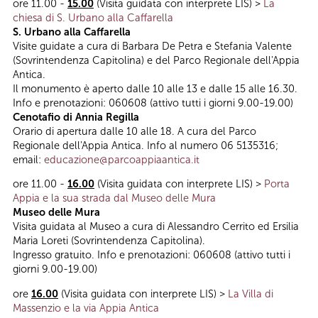
ore 11.00 -
15.00
(Visita guidata con interprete LIS) >
La
chiesa di S. Urbano alla Caffarella
S. Urbano alla Caffarella
Visite guidate a cura di Barbara De Petra e Stefania Valente
(Sovrintendenza Capitolina) e del Parco Regionale dell'Appia
Antica.
Il monumento è aperto dalle 10 alle 13 e dalle 15 alle 16.30.
Info e prenotazioni: 060608 (attivo tutti i giorni 9.00-19.00)
Cenotafio di Annia Regilla
Orario di apertura dalle 10 alle 18. A cura del Parco
Regionale dell'Appia Antica. Info al numero 06 5135316;
email:
educazione@parcoappiaantica.it
ore 11.00 -
16.00
(Visita guidata con interprete LIS) >
Porta
Appia e la sua strada dal Museo delle Mura
Museo delle Mura
Visita guidata al Museo a cura di Alessandro Cerrito ed Ersilia
Maria Loreti (Sovrintendenza Capitolina).
Ingresso gratuito. Info e prenotazioni: 060608 (attivo tutti i
giorni 9.00-19.00)
ore
16.00
(Visita guidata con interprete LIS) >
La Villa di
Massenzio e la via Appia Antica